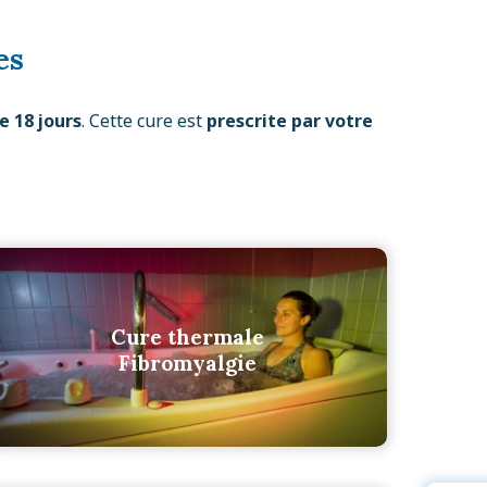
es
e 18 jours
. Cette cure est
prescrite par votre
Cure thermale
Fibromyalgie