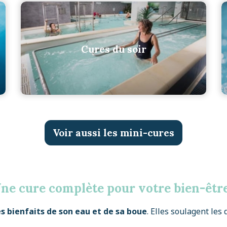
Cures du soir
Voir aussi les mini-cures
ne cure complète pour votre bien-être
es bienfaits de son eau et de sa boue
. Elles soulagent les