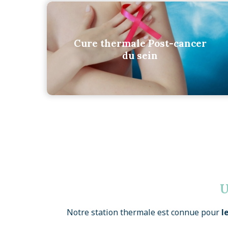
Cure thermale Post-cancer
du sein
U
Notre station thermale est connue pour
l