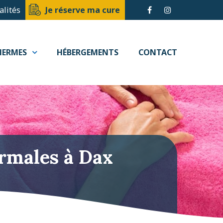
alités
Je réserve ma cure
HERMES
HÉBERGEMENTS
CONTACT
rmales à Dax