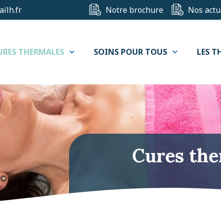
ilh.fr
Notre brochure
Nos actu
URES THERMALES
SOINS POUR TOUS
LES T
Cures the