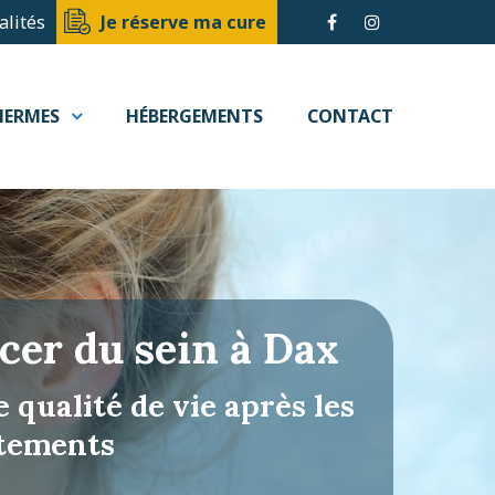
alités
Je réserve ma cure
HERMES
HÉBERGEMENTS
CONTACT
cer du sein à Dax
 qualité de vie après les
itements