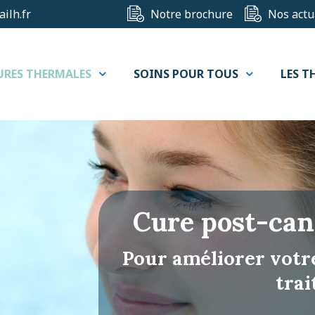
ilh.fr
Notre brochure
Nos actu
URES THERMALES
SOINS POUR TOUS
LES T
Cure post-can
Pour améliorer votre
tra