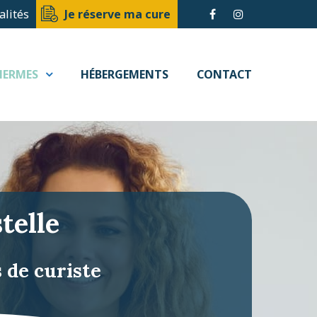
alités
Je réserve ma cure
HERMES
HÉBERGEMENTS
CONTACT
telle
 de curiste