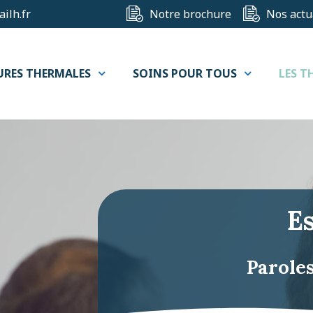
ilh.fr
Notre brochure
Nos actu
URES THERMALES
SOINS POUR TOUS
LES T
Es
Paroles